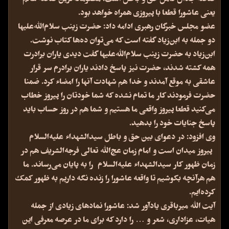
یعنی عاشورا قطعا با پیروزی همراه خواهد بود.
عضو مجلس خبرگان رهبری ادامه داد: حضرت زینب سلام‌الله‌علیها
دو جمله به ابن‌زیاد گفته است که می‌توان ده‌ها کتاب نوشت.
ابن‌زیاد به حضرت زینب سلام‌الله‌علیها گفت دیدی یاران برادرت
همه کشته شدند، حضرت نیز پاسخ دادند یاران برادرم سر قرار
عاشقی به موقع آمدند و خدا هم شهادت آنها را امضاء کرد. ضمنا
حضرت فرمودند کار ما تمام نشده که شما خودتان را پیروز خطاب
می‌کنید قطعا پیروز واقعی ما هستیم و شما هم در روز حساب باید
پاسخ جنایات خود را بدهید.
وی افزود: در دعوای بین حق و باطل سیدالشهداء علیه‌السلام
پیروز میدان است و امام زمان عج‌الله تعالی فرجه‌الشریف هم در
زمان ظهور کار سیدالشهداء علیه‌السلام را به پایان می‌رساند. ما
هم هرآنچه بکوشیم تا واقعه عاشورا را زنده نگه داریم به ظهور کمک
کرده‌ایم.
آیت الله میرباقری یادآور شد: عاشورا نمادهای زیادی از جمله
هیات، عزاداری، شعر و … را دارد که برای ما در عرصه معرفی این