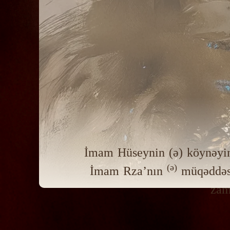
İmam Hüseynin (ə) köynəyi
(ə)
İmam Rza’nın
müqəddəs h
zam