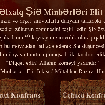
əlxalq Şiə Minbərləri Elit İ
onizm və digər simvollarla dünyanı tarixdəki
sədlər zühurun zəminəsini təşkil edir. Şiə özü
(ə)
şşühədanın
köynəyini simvolik olaraq qaldı
ndən bu mövzudan istifadə edərək Şiə düşüncə
lə dünyaya tanıtmaq məqsədi ilə təqdim edilə
“Diqqət edin! Allahın köməyi yaxındır”
 Minbərləri Elit İclası / Mütəhhər Rəzavi Hə