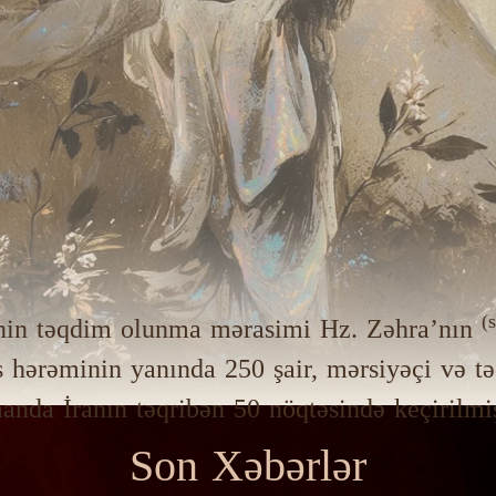
(s
nin təqdim olunma mərasimi Hz. Zəhra’nın
ərəminin yanında 250 şair, mərsiyəçi və tədq
anda İranın təqribən 50 nöqtəsində keçirilmiş
Son Xəbərlər