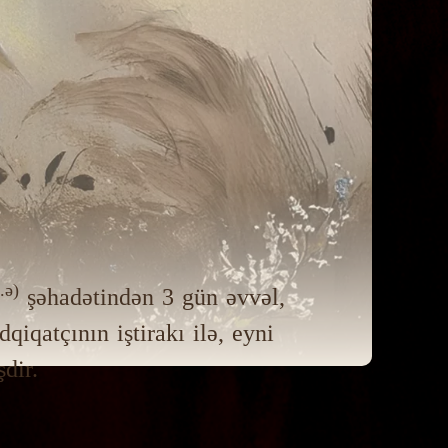
.ə)
şəhadətindən 3 gün əvvəl,
iqatçının iştirakı ilə, eyni
dir.