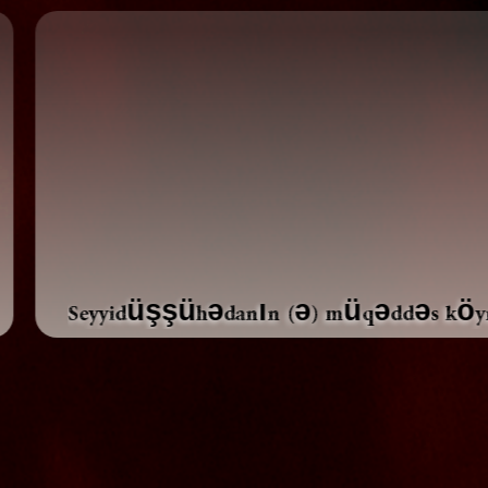
Seyyidüşşühədanın (ə) müqəddəs köynəyi