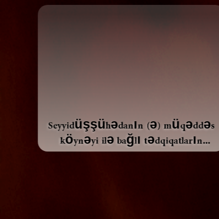
rın
Seyyidüşşühədanın (ə) müqəddəs
köynəyi ilə bağlı tədqiqatların
zəruriyyəti.