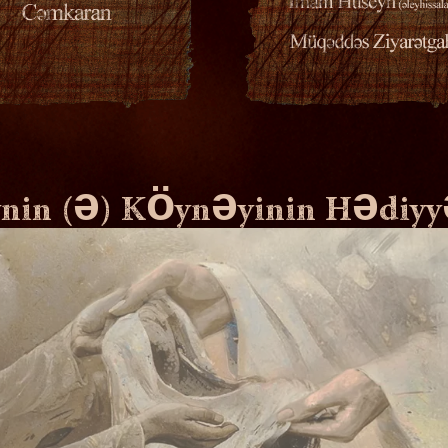
nin (ə) Köynəyinin Hədi