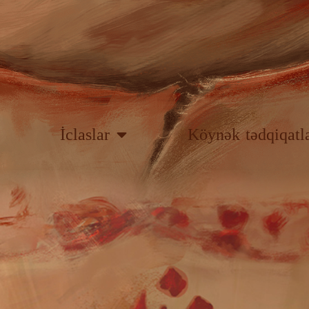
İclaslar
Köynək tədqiqatla