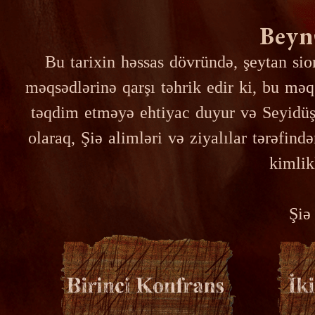
Beyn
Bu tarixin həssas dövründə, şeytan si
məqsədlərinə qarşı təhrik edir ki, bu məq
təqdim etməyə ehtiyac duyur və Seyidü
olaraq, Şiə alimləri və ziyalılar tərəfi
kimlik
Şiə