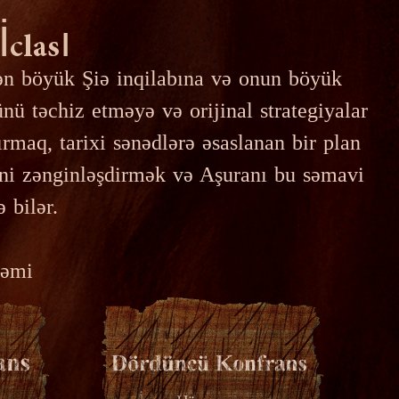
clası
 ən böyük Şiə inqilabına və onun böyük
nü təchiz etməyə və orijinal strategiyalar
rmaq, tarixi sənədlərə əsaslanan bir plan
sini zənginləşdirmək və Aşuranı bu səmavi
 bilər.
rəmi