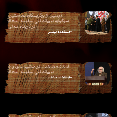
تجلیل از برگزیدگان نخستین
سوگواره بین‌المللی سفینة النجاة
در کربلای معلی
مشاهده بیشتـر
استاد مجاهدی در حاشیه سوگواره
بین‌المللی سفینة النجاة
مشاهده بیشتـر
میرباقری: پیراهنی که تیر و نیزه