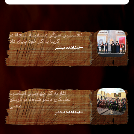
نخستین سوگواره سفینة النجاة در
کربلا به کار خود پایان داد
مشاهده بیشتـر
آغاز به کار چهارمین اجلاسیه
نخبگان منابر شیعه در کربلای
معلی
مشاهده بیشتـر