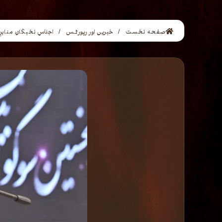
صفحه نخست
خبریں اور رپورٹس
اجلاسِ نخبگانِ منابر
/
/