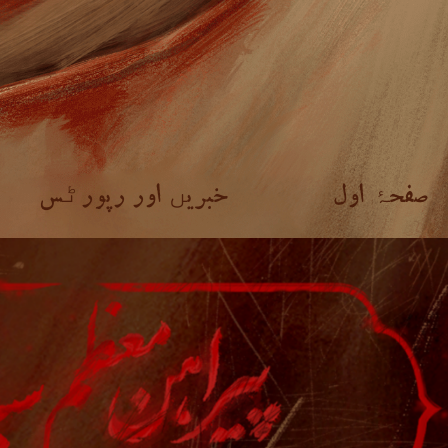
صفحۂ اول
خبریں اور رپورٹس