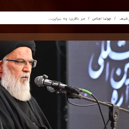
ِ شیعہ
چوتھا اجلاس
/
/
میر باقری: وہ پیراہن...