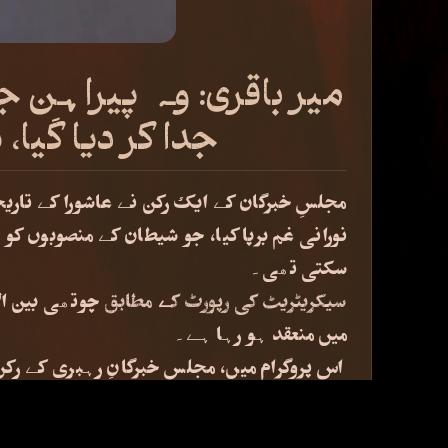
میر باقری: وہ پیراہن ج
جدا کر دیا گی
مجلسِ خبرگان کے ایک رکن نے عاشورا کے تاریخ
نورانی غم برپا کیا، جو شیطان کے منصوبوں ک
سکتی تھی۔
سیکریٹریٹ کی رپورٹ کے مطابق
چوتھی بین ال
میں منعقد ہو رہا ہے۔
اس پروگرام میں، مجلسِ خبرگانِ رہبری کے رک
روشنی ڈالتے ہوئے کہا: سیدالشہداء علیہ السل
درحقیقت، شیطان کے لہو و لعب کی بساط فقط 