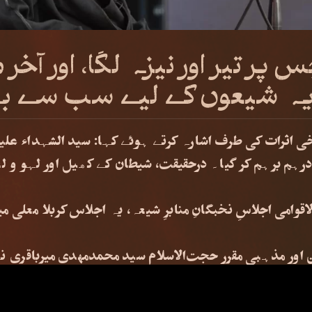
س پر تیر اور نیزہ لگا، اور آ
ا، یہ شیعوں کے لیے سب سے 
ی اثرات کی طرف اشارہ کرتے ہوئے کہا: سید الشہداء علیہ 
و درہم برہم کر گیا۔ درحقیقت، شیطان کے کھیل اور لہو و 
اقوامی اجلاسِ نخبگانِ منابرِ شیعہ، یہ اجلاس کربلا معلی 
ن اور مذہبی مقرر حجت‌الاسلام سید محمدمهدی میرباقری نے
ام نے اپنے قیام کے ذریعے دنیا میں ایک نورانی غم برپا ک
عاشورا کے ذریعے لپیٹی جا سکتی تھی۔