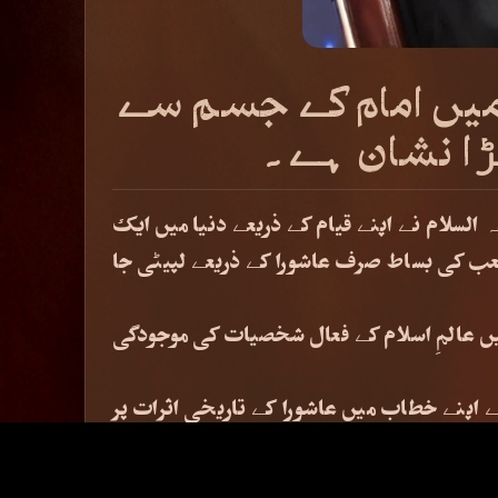
خر میں امام کے جسم سے
بڑا نشان ہے۔
السلام نے اپنے قیام کے ذریعے دنیا میں ایک
لعب کی بساط صرف عاشورا کے ذریعے لپیٹی جا
میں عالمِ اسلام کے فعال شخصیات کی موجودگی
 اپنے خطاب میں عاشورا کے تاریخی اثرات پر
یا، جو شیطان کی بساط کو درہم برہم کر گیا۔